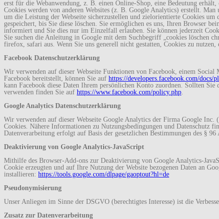
erst für die Webanwendung, z. B. einen Online-Shop, eine Bedeutung erhält, e
Cookies werden von anderen Websites (z. B. Google Analytics) erstellt. Man
um die Leistung der Webseite sicherzustellen und zielorientierte Cookies um
gespeichert, bis Sie diese löschen. Sie ermöglichen es uns, Ihren Browser b
informiert und Sie dies nur im Einzelfall erlauben. Sie können jederzeit Coo
Sie suchen die Anleitung in Google mit dem Suchbegriff „cookies löschen c
firefox, safari aus. Wenn Sie uns generell nicht gestatten, Cookies zu nutzen
Facebook Datenschutzerklärung
Wir verwenden auf dieser Webseite Funktionen von Facebook, einem Social M
Facebook bereitstellt, können Sie auf
https://developers.facebook.com/docs/pl
kann Facebook diese Daten Ihrem persönlichen Konto zuordnen. Sollten Sie d
verwenden finden Sie auf
https://www.facebook.com/policy.php
.
Google Analytics Datenschutzerklärung
Wir verwenden auf dieser Webseite Google Analytics der Firma Google Inc. 
Cookies. Nähere Informationen zu Nutzungsbedingungen und Datenschutz fi
Datenverarbeitung erfolgt auf Basis der gesetzlichen Bestimmungen des § 96 
Deaktivierung von Google Analytics-JavaScript
Mithilfe des Browser-Add-ons zur Deaktivierung von Google Analytics-JavaScr
Cookie erzeugten und auf Ihre Nutzung der Website bezogenen Daten an Goog
installieren:
https://tools.google.com/dlpage/gaoptout?hl=de
Pseudonymisierung
Unser Anliegen im Sinne der DSGVO (berechtigtes Interesse) ist die Verbesse
Zusatz zur Datenverarbeitung