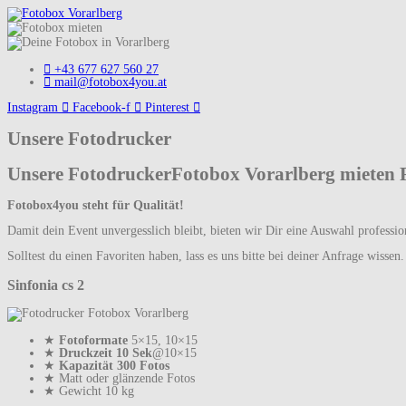
+43 677 627 560 27
mail@fotobox4you.at
Instagram
Facebook-f
Pinterest
Unsere Fotodrucker
Unsere Fotodrucker​ Fotobox Vorarlberg mieten
Fotobox4you steht für Qualität!
Damit dein Event unvergesslich bleibt, bieten wir Dir eine Auswahl profession
Solltest du einen Favoriten haben, lass es uns bitte bei deiner Anfrage wissen.
Sinfonia cs 2
★
Fotoformate
5×15, 10×15
★
Druckzeit 10 Sek
@10×15
★
Kapazität 300 Fotos
★ Matt oder glänzende Fotos
★ Gewicht 10 kg