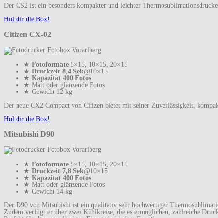
Der CS2 ist ein besonders kompakter und leichter Thermosublimationsdrucker
Hol dir die Box!
Citizen CX-02
★
Fotoformate
5×15, 10×15, 20×15
★
Druckzeit 8,4 Sek
@10×15
★
Kapazität 400 Fotos
★ Matt oder glänzende Fotos
★ Gewicht 12 kg
Der neue CX2 Compact von Citizen bietet mit seiner Zuverlässigkeit, kompak
Hol dir die Box!
Mitsubishi D90
★
Fotoformate
5×15, 10×15, 20×15
★
Druckzeit 7,8 Sek
@10×15
★
Kapazität 400 Fotos
★ Matt oder glänzende Fotos
★ Gewicht 14 kg
Der D90 von Mitsubishi ist ein qualitativ sehr hochwertiger Thermosublimat
Zudem verfügt er über zwei Kühlkreise, die es ermöglichen, zahlreiche Druck