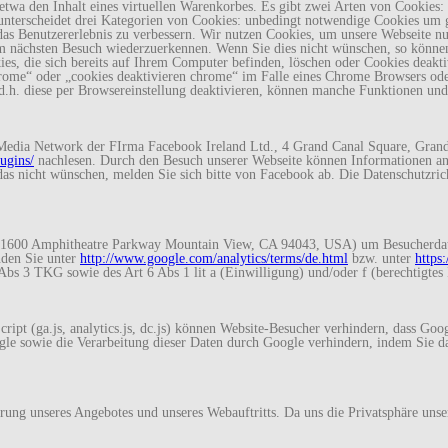
twa den Inhalt eines virtuellen Warenkorbes. Es gibt zwei Arten von Cookies: E
 unterscheidet drei Kategorien von Cookies: unbedingt notwendige Cookies um g
 das Benutzererlebnis zu verbessern. Wir nutzen Cookies, um unsere Webseite nu
eim nächsten Besuch wiederzuerkennen. Wenn Sie dies nicht wünschen, so können
kies, die sich bereits auf Ihrem Computer befinden, löschen oder Cookies deakt
hrome“ oder „cookies deaktivieren chrome“ im Falle eines Chrome Browsers od
, d.h. diese per Browsereinstellung deaktivieren, können manche Funktionen und
edia Network der FIrma Facebook Ireland Ltd., 4 Grand Canal Square, Grand 
ugins/
nachlesen. Durch den Besuch unserer Webseite können Informationen an
as nicht wünschen, melden Sie sich bitte von Facebook ab. Die Datenschutzric
(1600 Amphitheatre Parkway Mountain View, CA 94043, USA) um Besucherdaten 
nden Sie unter
http://www.google.com/analytics/terms/de.html
bzw. unter
https
Abs 3 TKG sowie des Art 6 Abs 1 lit a (Einwilligung) und/oder f (berechtigte
ipt (ga.js, analytics.js, dc.js) können Website-Besucher verhindern, dass Goo
le sowie die Verarbeitung dieser Daten durch Google verhindern, indem Sie d
rung unseres Angebotes und unseres Webauftritts. Da uns die Privatsphäre unse