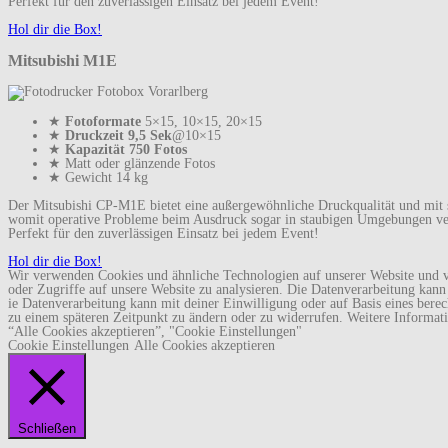
Perfekt für den zuverlässigen Einsatz bei jedem Event!
Hol dir die Box!
Mitsubishi M1E
★
Fotoformate
5×15, 10×15, 20×15
★
Druckzeit 9,5 Sek
@10×15
★
Kapazität 750 Fotos
★ Matt oder glänzende Fotos
★ Gewicht 14 kg
Der Mitsubishi CP-M1E bietet eine außergewöhnliche Druckqualität und mit
womit operative Probleme beim Ausdruck sogar in staubigen Umgebungen v
Perfekt für den zuverlässigen Einsatz bei jedem Event!
Hol dir die Box!
Wir verwenden Cookies und ähnliche Technologien auf unserer Website und ve
oder Zugriffe auf unsere Website zu analysieren. Die Datenverarbeitung kann a
ie Datenverarbeitung kann mit deiner Einwilligung oder auf Basis eines berec
zu einem späteren Zeitpunkt zu ändern oder zu widerrufen. Weitere Informat
“Alle Cookies akzeptieren”, "Cookie Einstellungen"
Cookie Einstellungen
Alle Cookies akzeptieren
Schließen