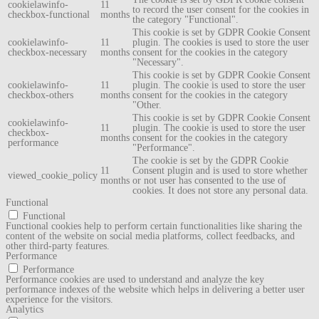
cookielawinfo-
11
to record the user consent for the cookies in
checkbox-functional
months
the category "Functional".
This cookie is set by GDPR Cookie Consent
cookielawinfo-
11
plugin. The cookies is used to store the user
checkbox-necessary
months
consent for the cookies in the category
"Necessary".
This cookie is set by GDPR Cookie Consent
cookielawinfo-
11
plugin. The cookie is used to store the user
checkbox-others
months
consent for the cookies in the category
"Other.
This cookie is set by GDPR Cookie Consent
cookielawinfo-
11
plugin. The cookie is used to store the user
checkbox-
months
consent for the cookies in the category
performance
"Performance".
The cookie is set by the GDPR Cookie
11
Consent plugin and is used to store whether
viewed_cookie_policy
months
or not user has consented to the use of
cookies. It does not store any personal data.
Functional
Functional
Functional cookies help to perform certain functionalities like sharing the
content of the website on social media platforms, collect feedbacks, and
other third-party features.
Performance
Performance
Performance cookies are used to understand and analyze the key
performance indexes of the website which helps in delivering a better user
experience for the visitors.
Analytics