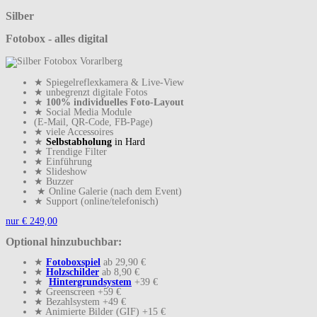
Silber
Fotobox - alles digital
★ Spiegelreflexkamera & Live-View
★ unbegrenzt digitale Fotos
★
100% individuelles Foto-Layout
★ Social Media Module
(E-Mail, QR-Code, FB-Page)
★ viele Accessoires
★
Selbstabholung
in Hard
★ Trendige Filter
★ Einführung
★ Slideshow
★ Buzzer
★ Online Galerie (nach dem Event)
★ Support (online/telefonisch)
nur € 249,00
Optional hinzubuchbar:
★
Fotoboxspiel
ab 29,90 €
★
Holzschilder
ab 8,90 €
★
Hintergrundsystem
+39 €
★ Greenscreen +59 €
★ Bezahlsystem +49 €
★ Animierte Bilder (GIF) +15 €