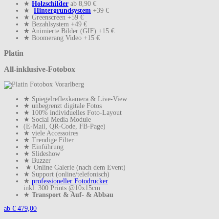
★
Holzschilder
ab 8,90 €
★
Hintergrundsystem
+39 €
★ Greenscreen +59 €
★ Bezahlsystem +49 €
★ Animierte Bilder (GIF) +15 €
★ Boomerang Video +15 €
Platin
All-inklusive-Fotobox
★ Spiegelreflexkamera & Live-View
★ unbegrenzt digitale Fotos
★ 100% individuelles Foto-Layout
★ Social Media Module
(E-Mail, QR-Code, FB-Page)
★ viele Accessoires
★ Trendige Filter
★ Einführung
★ Slideshow
★ Buzzer
★ Online Galerie (nach dem Event)
★ Support (online/telefonisch)
★
professioneller Fotodrucker
inkl. 300 Prints @10x15cm
★
Transport & Auf- & Abbau
ab € 479,00