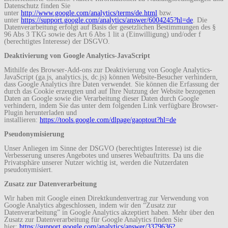
Datenschutz finden Sie
unter
http://www.google.com/analytics/terms/de.html
bzw.
unter
https://support.google.com/analytics/answer/6004245?hl=de
. Die
Datenverarbeitung erfolgt auf Basis der gesetzlichen Bestimmungen des §
96 Abs 3 TKG sowie des Art 6 Abs 1 lit a (Einwilligung) und/oder f
(berechtigtes Interesse) der DSGVO.
Deaktivierung von Google Analytics-JavaScript
Mithilfe des Browser-Add-ons zur Deaktivierung von Google Analytics-
JavaScript (ga.js, analytics.js, dc.js) können Website-Besucher verhindern,
dass Google Analytics ihre Daten verwendet. Sie können die Erfassung der
durch das Cookie erzeugten und auf Ihre Nutzung der Website bezogenen
Daten an Google sowie die Verarbeitung dieser Daten durch Google
verhindern, indem Sie das unter dem folgenden Link verfügbare Browser-
Plugin herunterladen und
installieren:
https://tools.google.com/dlpage/gaoptout?hl=de
Pseudonymisierung
Unser Anliegen im Sinne der DSGVO (berechtigtes Interesse) ist die
Verbesserung unseres Angebotes und unseres Webauftritts. Da uns die
Privatsphäre unserer Nutzer wichtig ist, werden die Nutzerdaten
pseudonymisiert.
Zusatz zur Datenverarbeitung
Wir haben mit Google einen Direktkundenvertrag zur Verwendung von
Google Analytics abgeschlossen, indem wir den “Zusatz zur
Datenverarbeitung” in Google Analytics akzeptiert haben. Mehr über den
Zusatz zur Datenverarbeitung für Google Analytics finden Sie
hier:
https://support.google.com/analytics/answer/3379636?