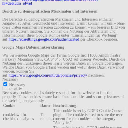
hl=de&utm_id=ad
Berichte zu demografischen Merkmalen und Interessen
Die Berichte zu demografischen Merkmalen und Interessen enthalten
Angaben zu Alter, Geschlecht und Interessen. Damit können wir uns – ohne
diese Daten einzelnen Personen zuordnen zu können – ein besseres Bild von
unseren Nutzern machen. Sie können die Nutzung der Aktivitäten und
Informationen Ihres Google Kontos unter “Einstellungen für Werbung”
auf
https://adssettings.google.com/authenticated
per Checkbox beenden.
Google Maps Datenschutzerklärung
Wir verwenden Google Maps der Firma Google Inc. (1600 Amphitheatre
Parkway Mountain View, CA 94043, USA) auf unserer Webseite. Durch die
Nutzung der Funktionen dieser Karte werden Daten an Google übertragen.
Welche Daten von Google erfasst werden und wofür diese Daten verwendet
werden, können Sie
auf
https://www.google.com/intl/de/policies/privacy/
nachlesen.
Necessary
Necessary
immer aktiv
Necessary cookies are absolutely essential for the website to function
properly. These cookies ensure basic functionalities and security features of
the website, anonymously.
Cookie
Dauer
Beschreibung
This cookie is set by GDPR Cookie Consent
cookielawinfo-
11
plugin. The cookie is used to store the user
checkbox-analytics
months
consent for the cookies in the category
"Analytics".
The cookie is set by GDPR cookie consent