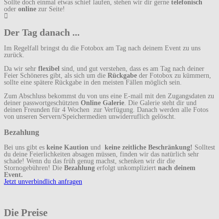
Sollte doch einmal etwas schief laufen, stehen wir dir gerne
telefonisch
oder
online
zur Seite!
Der Tag danach ...
Im Regelfall bringst du die Fotobox am Tag nach deinem Event zu uns
zurück.
Da wir sehr
flexibel
sind, und gut verstehen, dass es am Tag nach deiner
Feier Schöneres gibt, als sich um die
Rückgabe
der Fotobox zu kümmern,
sollte eine spätere Rückgabe in den meisten Fällen möglich sein.
Zum Abschluss bekommst du von uns eine E-mail mit den Zugangsdaten zu
deiner passwortgeschützten
Online Galerie
. Die Galerie steht dir und
deinen Freunden für 4 Wochen zur Verfügung. Danach werden alle Fotos
von unseren Servern/Speichermedien unwiderruflich gelöscht.
Bezahlung
Bei uns gibt es
keine Kaution
und
keine zeitliche Beschränkung!
Solltest
du deine Feierlichkeiten absagen müssen, finden wir das natürlich sehr
schade! Wenn du das früh genug machst, schenken wir dir die
Stornogebühren! Die
Bezahlung
erfolgt unkompliziert
nach deinem
Event.
Jetzt unverbindlich anfragen
Die Preise