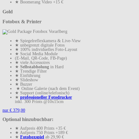
★ Boomerang Video +15 €
Gold
Fotobox & Printer
★ Spiegelreflexkamera & Live-View
★ unbegrenzt digitale Fotos
★ 100% individuelles Foto-Layout
★ Social Media Module
(E-Mail, QR-Code, FB-Page)
★ viele Accessoires
★
Selbstabholung
in Hard
★ Trendige Filter
★ Einführung
★ Slideshow
★ Buzzer
★ Online Galerie (nach dem Event)
★ Support (online/telefonisch)
★
professioneller Fotodrucker
inkl. 300 Prints @10x15cm
nur € 379,00
Optional hinzubuchbar:
★ Aufpreis 400 Prints +35 €
★ Aufpreis 750 Prints +189 €
★
Fotoboxspiel
ab 29,90 €